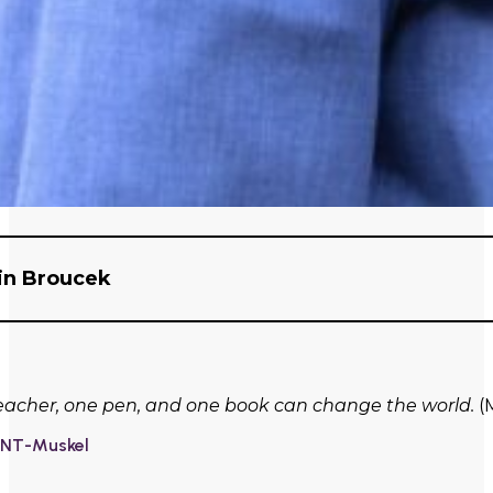
in Broucek
teacher, one pen, and one book can change the world.
(M
INT-Muskel