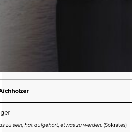
Aichholzer
ager
as zu sein, hat aufgehört, etwas zu werden.
(Sokrates)