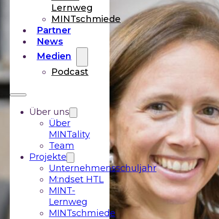
Lernweg
MINTschmiede
Partner
News
Medien
Podcast
Über uns
Über
MINTality
Team
Projekte
Unternehmensschuljahr
M:ndset HTL
MINT-
Lernweg
MINTschmiede