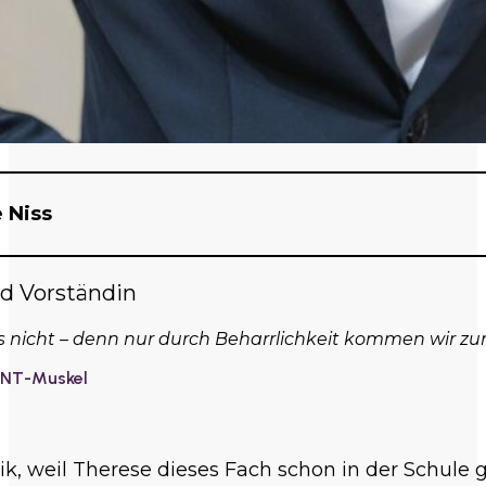
 Niss
d Vorständin
’s nicht – denn nur durch Beharrlichkeit kommen wir zum
INT-Muskel
, weil Therese dieses Fach schon in der Schule gel