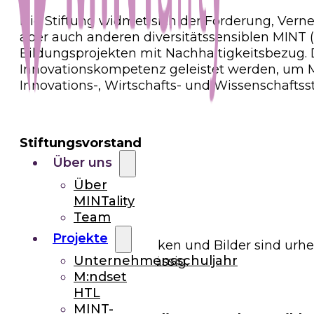
Die Stiftung widmet sich der Förderung, Vern
aber auch anderen diversitätssensiblen MINT
Bildungsprojekten mit Nachhaltigkeitsbezug. 
Innovationskompetenz geleistet werden, um Me
Innovations-, Wirtschafts- und Wissenschaftsst
Stiftungsvorstand
Über uns
Therese Niss
Über
Severin Broucek
MINTality
Copyright
Team
Projekte
Sämtliche Texte, Grafiken und Bilder sind ur
Unternehmensschuljahr
der Eigentümerin zulässig.
M:ndset
HTL
MINT-