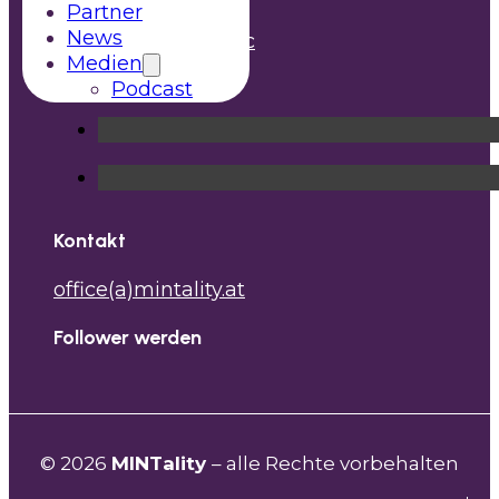
Partner
News
Gonzagagasse 15/3c
Medien
1010 Wien
Podcast
Kontakt
office(a)mintality.at
Follower werden
© 2026
MINTality
– alle Rechte vorbehalten