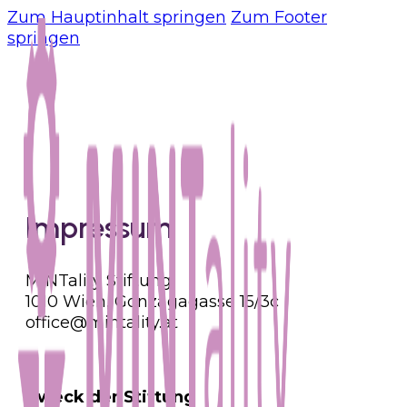
Zum Hauptinhalt springen
Zum Footer
springen
Impressum
MINTality Stiftung
1010 Wien, Gonzagagasse 15/3c
office@mintality.at
Z
weck der Stiftung