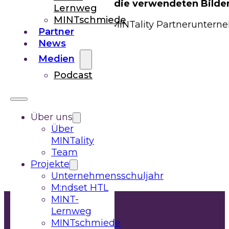
Quellenangaben für die verwendeten Bilder
Lernweg
MINTschmiede
Adobe Stock, Canva, MINTality Partneruntern
Partner
News
Medien
Webdesign
Podcast
Anna Koschitz
Über uns
Über
Umsetzung
MINTality
Ameisenhaufen.at
Team
Projekte
Unternehmensschuljahr
M:ndset HTL
MINT-
Lernweg
MINTschmiede
MINTality Stiftung